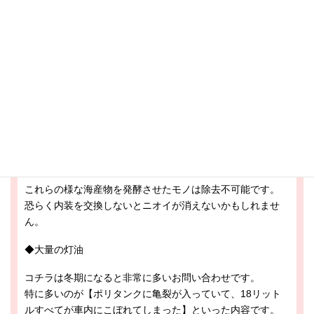
この一定期間もあくまでも一つの目安ですので、数日でシミ
になってしまうケースも報告されておりますのでご注意下さ
い。
詳しくはコチラのブログをご覧下さい。
以下の汚れに関しては除去は不可能かと思われますのでご注
意下さい。
◆オキアミ
◆ナンプラー
これらの様な海産物を発酵させたモノは除去不可能です。
恐らく内装を交換しないとニオイが消えないかもしれませ
ん。
◆大量の灯油
コチラは冬期になると非常に多いお問い合わせです。
特に多いのが【ポリタンクに亀裂が入っていて、18リット
ルすべてが車内にこぼれてしまった】といった内容です。